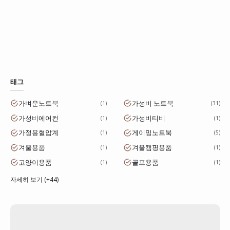
태그
가벼운노트북
가성비 노트북
1
31
가성비에어컨
가성비티비
1
1
가정용혈압계
게이밍노트북
1
5
겨울용품
겨울캠핑용품
1
1
고양이용품
골프용품
1
1
자세히 보기 (+44)