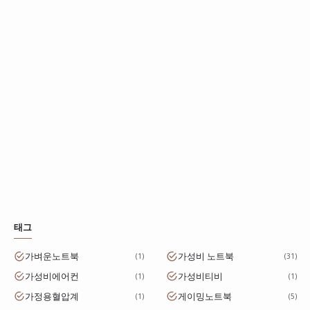
태그
가벼운노트북
가성비 노트북
1
31
가성비에어컨
가성비티비
1
1
가정용혈압계
게이밍노트북
1
5