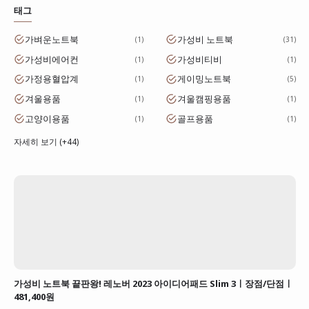
태그
가벼운노트북
가성비 노트북
1
31
가성비에어컨
가성비티비
1
1
가정용혈압계
게이밍노트북
1
5
겨울용품
겨울캠핑용품
1
1
고양이용품
골프용품
1
1
자세히 보기 (+44)
가성비 노트북 끝판왕! 레노버 2023 아이디어패드 Slim 3ㅣ장점/단점ㅣ
481,400원