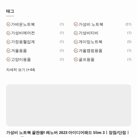
태그
가벼운노트북
가성비 노트북
1
31
가성비에어컨
가성비티비
1
1
가정용혈압계
게이밍노트북
1
5
겨울용품
겨울캠핑용품
1
1
고양이용품
골프용품
1
1
자세히 보기 (+44)
가성비 노트북 끝판왕! 레노버 2023 아이디어패드 Slim 3ㅣ장점/단점ㅣ